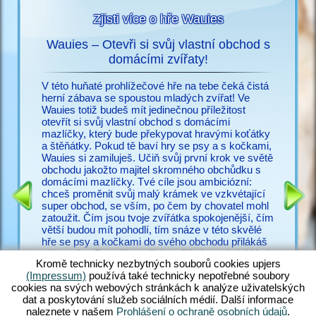
Zjisti více o hře Wauies
Wauies – Otevři si svůj vlastní obchod s
s
domácími zvířaty!
Už nic n
ací o
potřebuj
V této huňaté prohlížečové hře na tebe čeká čistá
snadno vy
herní zábava se spoustou mladých zvířat! Ve
cz.upjer
Wauies totiž budeš mít jedinečnou příležitost
množství
otevřít si svůj vlastní obchod s domácími
IČEK
ve Wauie
mazlíčky, který bude překypovat hravými koťátky
RMA
psí hry.
a štěňátky. Pokud tě baví hry se psy a s kočkami,
a bezpoč
Wauies si zamiluješ. Učiň svůj první krok ve světě
žadonit 
obchodu jakožto majitel skromného obchůdku s
s ostatní
domácími mazlíčky. Tvé cíle jsou ambiciózní:
zakus ži
chceš proměnit svůj malý krámek ve vzkvétající
všechny 
super obchod, se vším, po čem by chovatel mohl
zkušené v
zatoužit. Čím jsou tvoje zvířátka spokojenější, čím
poohlížej
větší budou mít pohodlí, tím snáze v této skvělé
proč váh
hře se psy a kočkami do svého obchodu přilákáš
zákazníky. Panečku – těch zvířátek tu ale je! Hraj
Kromě technicky nezbytných souborů cookies upjers
si s hopsajícími štěňátek čivavy, zadováděj si s
(Impressum)
používá také technicky nepotřebné soubory
neustále hladovými štěňaty labradora, učeš huňaté
cookies na svých webových stránkách k analýze uživatelských
koťátko perské kočky a nakrm rozkošná koťátka
dat a poskytování služeb sociálních médií. Další informace
ragdoll – jen rozdat pár jmen. Objev ohromující
naleznete v našem
Prohlášení o ochraně osobních údajů
.
směsici hry Wauies, která v sobě kombinuje prvky