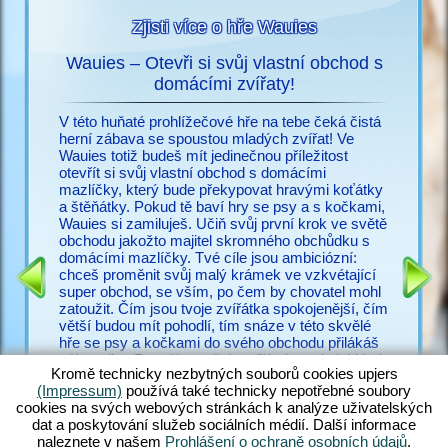
Zjisti více o hře Wauies
Wauies – Otevři si svůj vlastní obchod s
s
domácími zvířaty!
Už nic n
ací o
potřebuj
V této huňaté prohlížečové hře na tebe čeká čistá
snadno vy
herní zábava se spoustou mladých zvířat! Ve
cz.upjer
Wauies totiž budeš mít jedinečnou příležitost
množství
otevřít si svůj vlastní obchod s domácími
IČEK
ve Wauie
mazlíčky, který bude překypovat hravými koťátky
RMA
psí hry.
a štěňátky. Pokud tě baví hry se psy a s kočkami,
a bezpoč
Wauies si zamiluješ. Učiň svůj první krok ve světě
žadonit 
obchodu jakožto majitel skromného obchůdku s
s ostatní
domácími mazlíčky. Tvé cíle jsou ambiciózní:
zakus ži
chceš proměnit svůj malý krámek ve vzkvétající
všechny 
super obchod, se vším, po čem by chovatel mohl
zkušené v
zatoužit. Čím jsou tvoje zvířátka spokojenější, čím
poohlížej
větší budou mít pohodlí, tím snáze v této skvělé
proč váh
hře se psy a kočkami do svého obchodu přilákáš
zákazníky. Panečku – těch zvířátek tu ale je! Hraj
Kromě technicky nezbytných souborů cookies upjers
si s hopsajícími štěňátek čivavy, zadováděj si s
(Impressum)
používá také technicky nepotřebné soubory
neustále hladovými štěňaty labradora, učeš huňaté
cookies na svých webových stránkách k analýze uživatelských
koťátko perské kočky a nakrm rozkošná koťátka
dat a poskytování služeb sociálních médií. Další informace
ragdoll – jen rozdat pár jmen. Objev ohromující
naleznete v našem
Prohlášení o ochraně osobních údajů
.
směsici hry Wauies, která v sobě kombinuje prvky