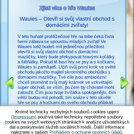
Zjisti více o hře Wauies
Wauies – Otevři si svůj vlastní obchod s
s
domácími zvířaty!
Už nic n
ací o
potřebuj
V této huňaté prohlížečové hře na tebe čeká čistá
snadno vy
herní zábava se spoustou mladých zvířat! Ve
cz.upjer
Wauies totiž budeš mít jedinečnou příležitost
množství
otevřít si svůj vlastní obchod s domácími
IČEK
ve Wauie
mazlíčky, který bude překypovat hravými koťátky
RMA
psí hry.
a štěňátky. Pokud tě baví hry se psy a s kočkami,
a bezpoč
Wauies si zamiluješ. Učiň svůj první krok ve světě
žadonit 
obchodu jakožto majitel skromného obchůdku s
s ostatní
domácími mazlíčky. Tvé cíle jsou ambiciózní:
zakus ži
chceš proměnit svůj malý krámek ve vzkvétající
všechny 
super obchod, se vším, po čem by chovatel mohl
zkušené v
zatoužit. Čím jsou tvoje zvířátka spokojenější, čím
poohlížej
větší budou mít pohodlí, tím snáze v této skvělé
proč váh
hře se psy a kočkami do svého obchodu přilákáš
zákazníky. Panečku – těch zvířátek tu ale je! Hraj
Kromě technicky nezbytných souborů cookies upjers
si s hopsajícími štěňátek čivavy, zadováděj si s
(Impressum)
používá také technicky nepotřebné soubory
neustále hladovými štěňaty labradora, učeš huňaté
cookies na svých webových stránkách k analýze uživatelských
koťátko perské kočky a nakrm rozkošná koťátka
dat a poskytování služeb sociálních médií. Další informace
ragdoll – jen rozdat pár jmen. Objev ohromující
naleznete v našem
Prohlášení o ochraně osobních údajů
.
směsici hry Wauies, která v sobě kombinuje prvky