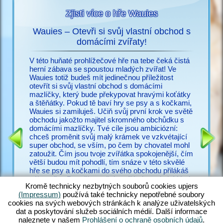
Zjisti více o hře Wauies
Wauies – Otevři si svůj vlastní obchod s
s
domácími zvířaty!
Už nic n
ací o
potřebuj
V této huňaté prohlížečové hře na tebe čeká čistá
snadno vy
herní zábava se spoustou mladých zvířat! Ve
cz.upjer
Wauies totiž budeš mít jedinečnou příležitost
množství
otevřít si svůj vlastní obchod s domácími
IČEK
ve Wauie
mazlíčky, který bude překypovat hravými koťátky
RMA
psí hry.
a štěňátky. Pokud tě baví hry se psy a s kočkami,
a bezpoč
Wauies si zamiluješ. Učiň svůj první krok ve světě
žadonit 
obchodu jakožto majitel skromného obchůdku s
s ostatní
domácími mazlíčky. Tvé cíle jsou ambiciózní:
zakus ži
chceš proměnit svůj malý krámek ve vzkvétající
všechny 
super obchod, se vším, po čem by chovatel mohl
zkušené v
zatoužit. Čím jsou tvoje zvířátka spokojenější, čím
poohlížej
větší budou mít pohodlí, tím snáze v této skvělé
proč váh
hře se psy a kočkami do svého obchodu přilákáš
zákazníky. Panečku – těch zvířátek tu ale je! Hraj
Kromě technicky nezbytných souborů cookies upjers
si s hopsajícími štěňátek čivavy, zadováděj si s
(Impressum)
používá také technicky nepotřebné soubory
neustále hladovými štěňaty labradora, učeš huňaté
cookies na svých webových stránkách k analýze uživatelských
koťátko perské kočky a nakrm rozkošná koťátka
dat a poskytování služeb sociálních médií. Další informace
ragdoll – jen rozdat pár jmen. Objev ohromující
naleznete v našem
Prohlášení o ochraně osobních údajů
.
směsici hry Wauies, která v sobě kombinuje prvky