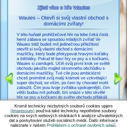
Zjisti více o hře Wauies
Wauies – Otevři si svůj vlastní obchod s
s
domácími zvířaty!
Už nic n
ací o
potřebuj
V této huňaté prohlížečové hře na tebe čeká čistá
snadno vy
herní zábava se spoustou mladých zvířat! Ve
cz.upjer
Wauies totiž budeš mít jedinečnou příležitost
množství
otevřít si svůj vlastní obchod s domácími
IČEK
ve Wauie
mazlíčky, který bude překypovat hravými koťátky
RMA
psí hry.
a štěňátky. Pokud tě baví hry se psy a s kočkami,
a bezpoč
Wauies si zamiluješ. Učiň svůj první krok ve světě
žadonit 
obchodu jakožto majitel skromného obchůdku s
s ostatní
domácími mazlíčky. Tvé cíle jsou ambiciózní:
zakus ži
chceš proměnit svůj malý krámek ve vzkvétající
všechny 
super obchod, se vším, po čem by chovatel mohl
zkušené v
zatoužit. Čím jsou tvoje zvířátka spokojenější, čím
poohlížej
větší budou mít pohodlí, tím snáze v této skvělé
proč váh
hře se psy a kočkami do svého obchodu přilákáš
zákazníky. Panečku – těch zvířátek tu ale je! Hraj
Kromě technicky nezbytných souborů cookies upjers
si s hopsajícími štěňátek čivavy, zadováděj si s
(Impressum)
používá také technicky nepotřebné soubory
neustále hladovými štěňaty labradora, učeš huňaté
cookies na svých webových stránkách k analýze uživatelských
koťátko perské kočky a nakrm rozkošná koťátka
dat a poskytování služeb sociálních médií. Další informace
ragdoll – jen rozdat pár jmen. Objev ohromující
naleznete v našem
Prohlášení o ochraně osobních údajů
.
směsici hry Wauies, která v sobě kombinuje prvky