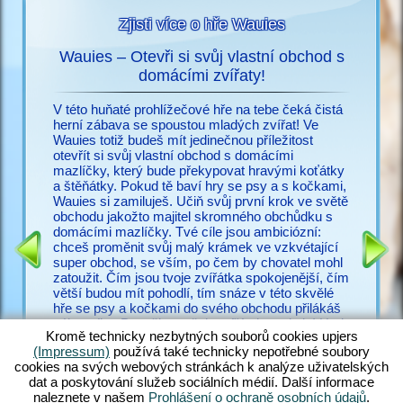
Zjisti více o hře Wauies
Wauies – Otevři si svůj vlastní obchod s
s
domácími zvířaty!
Už nic n
ací o
potřebuj
V této huňaté prohlížečové hře na tebe čeká čistá
snadno vy
herní zábava se spoustou mladých zvířat! Ve
cz.upjer
Wauies totiž budeš mít jedinečnou příležitost
množství
otevřít si svůj vlastní obchod s domácími
IČEK
ve Wauie
mazlíčky, který bude překypovat hravými koťátky
RMA
psí hry.
a štěňátky. Pokud tě baví hry se psy a s kočkami,
a bezpoč
Wauies si zamiluješ. Učiň svůj první krok ve světě
žadonit 
obchodu jakožto majitel skromného obchůdku s
s ostatní
domácími mazlíčky. Tvé cíle jsou ambiciózní:
zakus ži
chceš proměnit svůj malý krámek ve vzkvétající
všechny 
super obchod, se vším, po čem by chovatel mohl
zkušené v
zatoužit. Čím jsou tvoje zvířátka spokojenější, čím
poohlížej
větší budou mít pohodlí, tím snáze v této skvělé
proč váh
hře se psy a kočkami do svého obchodu přilákáš
zákazníky. Panečku – těch zvířátek tu ale je! Hraj
Kromě technicky nezbytných souborů cookies upjers
si s hopsajícími štěňátek čivavy, zadováděj si s
(Impressum)
používá také technicky nepotřebné soubory
neustále hladovými štěňaty labradora, učeš huňaté
cookies na svých webových stránkách k analýze uživatelských
koťátko perské kočky a nakrm rozkošná koťátka
dat a poskytování služeb sociálních médií. Další informace
ragdoll – jen rozdat pár jmen. Objev ohromující
naleznete v našem
Prohlášení o ochraně osobních údajů
.
směsici hry Wauies, která v sobě kombinuje prvky