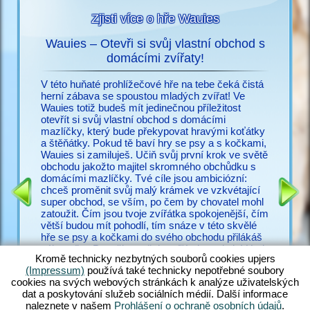
Zjisti více o hře Wauies
Wauies – Otevři si svůj vlastní obchod s
s
domácími zvířaty!
Už nic n
ací o
potřebuj
V této huňaté prohlížečové hře na tebe čeká čistá
snadno vy
herní zábava se spoustou mladých zvířat! Ve
cz.upjer
Wauies totiž budeš mít jedinečnou příležitost
množství
otevřít si svůj vlastní obchod s domácími
IČEK
ve Wauie
mazlíčky, který bude překypovat hravými koťátky
RMA
psí hry.
a štěňátky. Pokud tě baví hry se psy a s kočkami,
a bezpoč
Wauies si zamiluješ. Učiň svůj první krok ve světě
žadonit 
obchodu jakožto majitel skromného obchůdku s
s ostatní
domácími mazlíčky. Tvé cíle jsou ambiciózní:
zakus ži
chceš proměnit svůj malý krámek ve vzkvétající
všechny 
super obchod, se vším, po čem by chovatel mohl
zkušené v
zatoužit. Čím jsou tvoje zvířátka spokojenější, čím
poohlížej
větší budou mít pohodlí, tím snáze v této skvělé
proč váh
hře se psy a kočkami do svého obchodu přilákáš
zákazníky. Panečku – těch zvířátek tu ale je! Hraj
Kromě technicky nezbytných souborů cookies upjers
si s hopsajícími štěňátek čivavy, zadováděj si s
(Impressum)
používá také technicky nepotřebné soubory
neustále hladovými štěňaty labradora, učeš huňaté
cookies na svých webových stránkách k analýze uživatelských
koťátko perské kočky a nakrm rozkošná koťátka
dat a poskytování služeb sociálních médií. Další informace
ragdoll – jen rozdat pár jmen. Objev ohromující
naleznete v našem
Prohlášení o ochraně osobních údajů
.
směsici hry Wauies, která v sobě kombinuje prvky