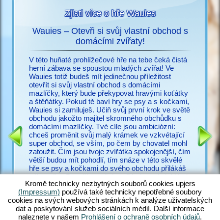
Zjisti více o hře Wauies
Wauies – Otevři si svůj vlastní obchod s
s
domácími zvířaty!
Už nic n
ací o
potřebuj
V této huňaté prohlížečové hře na tebe čeká čistá
snadno vy
herní zábava se spoustou mladých zvířat! Ve
cz.upjer
Wauies totiž budeš mít jedinečnou příležitost
množství
otevřít si svůj vlastní obchod s domácími
IČEK
ve Wauie
mazlíčky, který bude překypovat hravými koťátky
RMA
psí hry.
a štěňátky. Pokud tě baví hry se psy a s kočkami,
a bezpoč
Wauies si zamiluješ. Učiň svůj první krok ve světě
žadonit 
obchodu jakožto majitel skromného obchůdku s
s ostatní
domácími mazlíčky. Tvé cíle jsou ambiciózní:
zakus ži
chceš proměnit svůj malý krámek ve vzkvétající
všechny 
super obchod, se vším, po čem by chovatel mohl
zkušené v
zatoužit. Čím jsou tvoje zvířátka spokojenější, čím
poohlížej
větší budou mít pohodlí, tím snáze v této skvělé
proč váh
hře se psy a kočkami do svého obchodu přilákáš
zákazníky. Panečku – těch zvířátek tu ale je! Hraj
Kromě technicky nezbytných souborů cookies upjers
si s hopsajícími štěňátek čivavy, zadováděj si s
(Impressum)
používá také technicky nepotřebné soubory
neustále hladovými štěňaty labradora, učeš huňaté
cookies na svých webových stránkách k analýze uživatelských
koťátko perské kočky a nakrm rozkošná koťátka
dat a poskytování služeb sociálních médií. Další informace
ragdoll – jen rozdat pár jmen. Objev ohromující
naleznete v našem
Prohlášení o ochraně osobních údajů
.
směsici hry Wauies, která v sobě kombinuje prvky