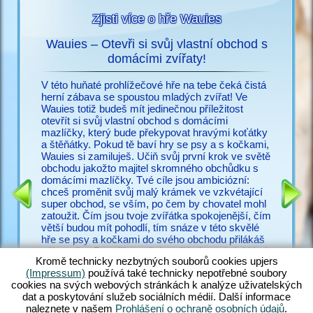
Zjisti více o hře Wauies
Wauies – Otevři si svůj vlastní obchod s
s
domácími zvířaty!
Už nic n
ací o
potřebuj
V této huňaté prohlížečové hře na tebe čeká čistá
snadno vy
herní zábava se spoustou mladých zvířat! Ve
cz.upjer
Wauies totiž budeš mít jedinečnou příležitost
množství
otevřít si svůj vlastní obchod s domácími
IČEK
ve Wauie
mazlíčky, který bude překypovat hravými koťátky
RMA
psí hry.
a štěňátky. Pokud tě baví hry se psy a s kočkami,
a bezpoč
Wauies si zamiluješ. Učiň svůj první krok ve světě
žadonit 
obchodu jakožto majitel skromného obchůdku s
s ostatní
domácími mazlíčky. Tvé cíle jsou ambiciózní:
zakus ži
chceš proměnit svůj malý krámek ve vzkvétající
všechny 
super obchod, se vším, po čem by chovatel mohl
zkušené v
zatoužit. Čím jsou tvoje zvířátka spokojenější, čím
poohlížej
větší budou mít pohodlí, tím snáze v této skvělé
proč váh
hře se psy a kočkami do svého obchodu přilákáš
zákazníky. Panečku – těch zvířátek tu ale je! Hraj
Kromě technicky nezbytných souborů cookies upjers
si s hopsajícími štěňátek čivavy, zadováděj si s
(Impressum)
používá také technicky nepotřebné soubory
neustále hladovými štěňaty labradora, učeš huňaté
cookies na svých webových stránkách k analýze uživatelských
koťátko perské kočky a nakrm rozkošná koťátka
dat a poskytování služeb sociálních médií. Další informace
ragdoll – jen rozdat pár jmen. Objev ohromující
naleznete v našem
Prohlášení o ochraně osobních údajů
.
směsici hry Wauies, která v sobě kombinuje prvky