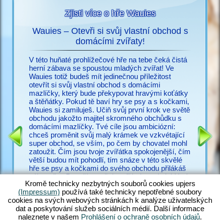
Zjisti více o hře Wauies
Wauies – Otevři si svůj vlastní obchod s
s
domácími zvířaty!
Už nic n
ací o
potřebuj
V této huňaté prohlížečové hře na tebe čeká čistá
snadno vy
herní zábava se spoustou mladých zvířat! Ve
cz.upjer
Wauies totiž budeš mít jedinečnou příležitost
množství
otevřít si svůj vlastní obchod s domácími
IČEK
ve Wauie
mazlíčky, který bude překypovat hravými koťátky
RMA
psí hry.
a štěňátky. Pokud tě baví hry se psy a s kočkami,
a bezpoč
Wauies si zamiluješ. Učiň svůj první krok ve světě
žadonit 
obchodu jakožto majitel skromného obchůdku s
s ostatní
domácími mazlíčky. Tvé cíle jsou ambiciózní:
zakus ži
chceš proměnit svůj malý krámek ve vzkvétající
všechny 
super obchod, se vším, po čem by chovatel mohl
zkušené v
zatoužit. Čím jsou tvoje zvířátka spokojenější, čím
poohlížej
větší budou mít pohodlí, tím snáze v této skvělé
proč váh
hře se psy a kočkami do svého obchodu přilákáš
zákazníky. Panečku – těch zvířátek tu ale je! Hraj
Kromě technicky nezbytných souborů cookies upjers
si s hopsajícími štěňátek čivavy, zadováděj si s
(Impressum)
používá také technicky nepotřebné soubory
neustále hladovými štěňaty labradora, učeš huňaté
cookies na svých webových stránkách k analýze uživatelských
koťátko perské kočky a nakrm rozkošná koťátka
dat a poskytování služeb sociálních médií. Další informace
ragdoll – jen rozdat pár jmen. Objev ohromující
naleznete v našem
Prohlášení o ochraně osobních údajů
.
směsici hry Wauies, která v sobě kombinuje prvky