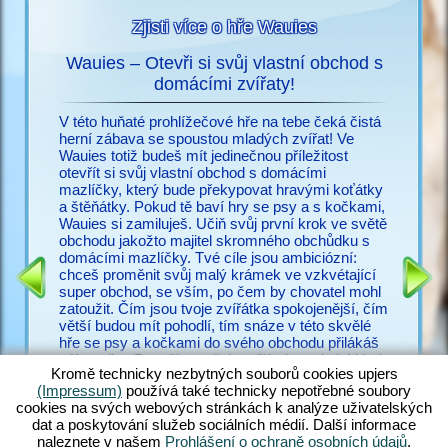
Zjisti více o hře Wauies
Wauies – Otevři si svůj vlastní obchod s
s
domácími zvířaty!
Už nic n
ací o
potřebuj
V této huňaté prohlížečové hře na tebe čeká čistá
snadno vy
herní zábava se spoustou mladých zvířat! Ve
cz.upjer
Wauies totiž budeš mít jedinečnou příležitost
množství
otevřít si svůj vlastní obchod s domácími
IČEK
ve Wauie
mazlíčky, který bude překypovat hravými koťátky
RMA
psí hry.
a štěňátky. Pokud tě baví hry se psy a s kočkami,
a bezpoč
Wauies si zamiluješ. Učiň svůj první krok ve světě
žadonit 
obchodu jakožto majitel skromného obchůdku s
s ostatní
domácími mazlíčky. Tvé cíle jsou ambiciózní:
zakus ži
chceš proměnit svůj malý krámek ve vzkvétající
všechny 
super obchod, se vším, po čem by chovatel mohl
zkušené v
zatoužit. Čím jsou tvoje zvířátka spokojenější, čím
poohlížej
větší budou mít pohodlí, tím snáze v této skvělé
proč váh
hře se psy a kočkami do svého obchodu přilákáš
zákazníky. Panečku – těch zvířátek tu ale je! Hraj
Kromě technicky nezbytných souborů cookies upjers
si s hopsajícími štěňátek čivavy, zadováděj si s
(Impressum)
používá také technicky nepotřebné soubory
neustále hladovými štěňaty labradora, učeš huňaté
cookies na svých webových stránkách k analýze uživatelských
koťátko perské kočky a nakrm rozkošná koťátka
dat a poskytování služeb sociálních médií. Další informace
ragdoll – jen rozdat pár jmen. Objev ohromující
naleznete v našem
Prohlášení o ochraně osobních údajů
.
směsici hry Wauies, která v sobě kombinuje prvky