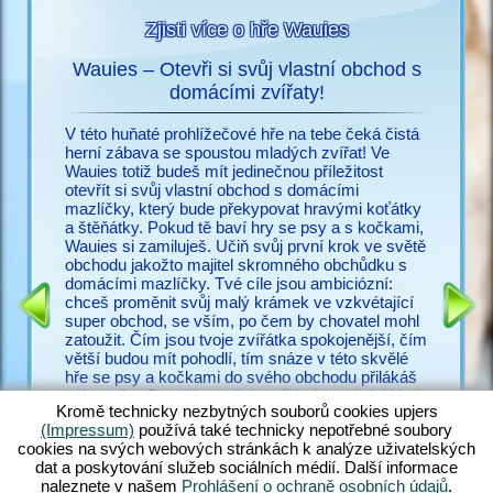
Zjisti více o hře Wauies
Wauies – Otevři si svůj vlastní obchod s
s
domácími zvířaty!
Už nic n
ací o
potřebuj
V této huňaté prohlížečové hře na tebe čeká čistá
snadno vy
herní zábava se spoustou mladých zvířat! Ve
cz.upjer
Wauies totiž budeš mít jedinečnou příležitost
množství
otevřít si svůj vlastní obchod s domácími
IČEK
ve Wauie
mazlíčky, který bude překypovat hravými koťátky
RMA
psí hry.
a štěňátky. Pokud tě baví hry se psy a s kočkami,
a bezpoč
Wauies si zamiluješ. Učiň svůj první krok ve světě
žadonit 
obchodu jakožto majitel skromného obchůdku s
s ostatní
domácími mazlíčky. Tvé cíle jsou ambiciózní:
zakus ži
chceš proměnit svůj malý krámek ve vzkvétající
všechny 
super obchod, se vším, po čem by chovatel mohl
zkušené v
zatoužit. Čím jsou tvoje zvířátka spokojenější, čím
poohlížej
větší budou mít pohodlí, tím snáze v této skvělé
proč váh
hře se psy a kočkami do svého obchodu přilákáš
zákazníky. Panečku – těch zvířátek tu ale je! Hraj
Kromě technicky nezbytných souborů cookies upjers
si s hopsajícími štěňátek čivavy, zadováděj si s
(Impressum)
používá také technicky nepotřebné soubory
neustále hladovými štěňaty labradora, učeš huňaté
cookies na svých webových stránkách k analýze uživatelských
koťátko perské kočky a nakrm rozkošná koťátka
dat a poskytování služeb sociálních médií. Další informace
ragdoll – jen rozdat pár jmen. Objev ohromující
naleznete v našem
Prohlášení o ochraně osobních údajů
.
směsici hry Wauies, která v sobě kombinuje prvky