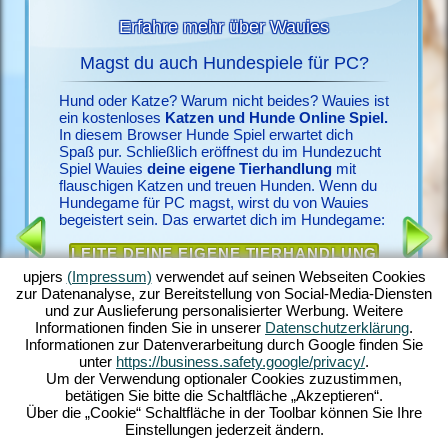
Erfahre mehr über Wauies
Magst du auch Hundespiele für PC?
Wauie
spiel
Hund oder Katze? Warum nicht beides? Wauies ist
ein kostenloses
Katzen und Hunde Online Spiel.
In dies
C mag,
In diesem Browser Hunde Spiel erwartet dich
Marktleit
ebe Hunde
Spaß pur. Schließlich eröffnest du im Hundezucht
möchtes
tenlos in
Spiel Wauies
deine eigene Tierhandlung
mit
Geschäft
on
flauschigen Katzen und treuen Hunden. Wenn du
sind, des
dich um
Hundegame für PC magst, wirst du von Wauies
findest 
olle
begeistert sein. Das erwartet dich im Hundegame:
und Katz
lich
jede Men
 deines
LEITE DEINE EIGENE TIERHANDLUNG
putzige 
hen
Labrador
DEKORIERE NACH DEINEN WÜNSCHEN
upjers
(Impressum)
verwendet auf seinen Webseiten Cookies
Weise
und Pers
zur Datenanalyse, zur Bereitstellung von Social-Media-Diensten
n,
PFLEGE DEINE TIERE UND SPIELE MIT
Arten zu
und zur Auslieferung personalisierter Werbung. Weitere
virtuelle
IHNEN
begegnes
Informationen finden Sie in unserer
Datenschutzerklärung
.
nde Welt
Hundespi
Informationen zur Datenverarbeitung durch Google finden Sie
le
Bist du auf dieses Hundespiel für PC neugierig
Tierhand
unter
https://business.safety.google/privacy/
.
n sich
geworden? Registriere dich kostenlos und
deinen s
Um der Verwendung optionaler Cookies zuzustimmen,
eugierig
spiele mit!
Tierhan
betätigen Sie bitte die Schaltfläche „Akzeptieren“.
Über die „Cookie“ Schaltfläche in der Toolbar können Sie Ihre
Einstellungen jederzeit ändern.