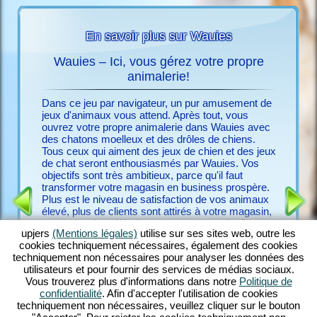
En savoir plus sur Wauies
Wauies – Ici, vous gérez votre propre
J
es
animalerie!
Jouer je
voir plus
aiment d
Dans ce jeu par navigateur, un pur amusement de
besoin q
jeux d'animaux vous attend. Après tout, vous
Wauies
ouvrez votre propre animalerie dans Wauies avec
avec que
des chatons moelleux et des drôles de chiens.
vous gra
Tous ceux qui aiment des jeux de chien et des jeux
ATUIT
jeux d'a
de chat seront enthousiasmés par Wauies. Vos
ligne et 
objectifs sont très ambitieux, parce qu'il faut
combinai
transformer votre magasin en business prospère.
vous off
Plus est le niveau de satisfaction de vos animaux
d'attenti
élevé, plus de clients sont attirés à votre magasin,
divertiss
parce que dans Wauies, vous prenez soin d'une
de jeu v
upjers
(Mentions légales)
utilise sur ses sites web, outre les
multitude de drôles d'animaux. Prenez soin de
chats, é
cookies techniquement nécessaires, également des cookies
chiots de chihuahuas, des labrador retrievers, des
tissez d
techniquement non nécessaires pour analyser les données des
chatons ragdoll, des persans et beaucoup d'autres
fascinan
utilisateurs et pour fournir des services de médias sociaux.
espèces animales qui seront disponibles dans le
pour cha
Vous trouverez plus d'informations dans notre
Politique de
déroulement du jeu. Wauies réunit des éléments
peu impor
confidentialité
. Afin d'accepter l'utilisation de cookies
de jeux de chien et de jeux de chat pour créer un
techniquement non nécessaires, veuillez cliquer sur le bouton
jeu par navigateur cohérent.