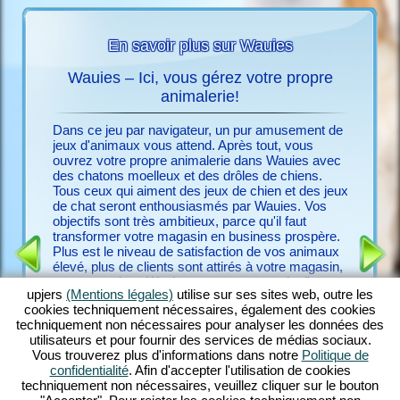
En savoir plus sur Wauies
Wauies – Ici, vous gérez votre propre
J
es
animalerie!
Jouer je
voir plus
aiment d
Dans ce jeu par navigateur, un pur amusement de
besoin q
jeux d'animaux vous attend. Après tout, vous
Wauies
ouvrez votre propre animalerie dans Wauies avec
avec que
des chatons moelleux et des drôles de chiens.
vous gra
Tous ceux qui aiment des jeux de chien et des jeux
ATUIT
jeux d'a
de chat seront enthousiasmés par Wauies. Vos
ligne et 
objectifs sont très ambitieux, parce qu'il faut
combinai
transformer votre magasin en business prospère.
vous off
Plus est le niveau de satisfaction de vos animaux
d'attenti
élevé, plus de clients sont attirés à votre magasin,
divertiss
parce que dans Wauies, vous prenez soin d'une
de jeu v
upjers
(Mentions légales)
utilise sur ses sites web, outre les
multitude de drôles d'animaux. Prenez soin de
chats, é
cookies techniquement nécessaires, également des cookies
chiots de chihuahuas, des labrador retrievers, des
tissez d
techniquement non nécessaires pour analyser les données des
chatons ragdoll, des persans et beaucoup d'autres
fascinan
utilisateurs et pour fournir des services de médias sociaux.
espèces animales qui seront disponibles dans le
pour cha
Vous trouverez plus d'informations dans notre
Politique de
déroulement du jeu. Wauies réunit des éléments
peu impor
confidentialité
. Afin d'accepter l'utilisation de cookies
de jeux de chien et de jeux de chat pour créer un
techniquement non nécessaires, veuillez cliquer sur le bouton
jeu par navigateur cohérent.