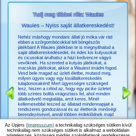
Tudj meg többet róla: Wauies
Wauies – Nyiss saját állatkereskedést!
O
ékról?
Nehéz máshogy mondani: állati jó móka vár rád
Megtalál
többet
ebben a szőrgombócokkal teli böngészős
Upjers-f
játékban! A Wauies játékban te is megnyithatod a
móka a
saját állatkereskedésedet, és édes kis kutyusokat
nincs Up
és cicusokat árulhatsz a házi kedvencre vágyó
(hu.upjer
vevőknek. Ha szereted a kutyás játékokat, a
pedig már
macskás játékokat, akkor a Wauiest imádni fogod.
játékaid
Vesd bele magad az üzleti életbe, mutasd meg,
Számtala
milyen ügyes vagy egy kisállatkereskedés
közelebb
tulajdonosaként! Mert ügyességre szükséged
játék, am
lesz, hiszen a célod az, hogy egy picike üzletet
játék, h
több szintes bolttá virágoztass fel, ahol minden
más, érd
állatkedvelő megtalálja, amit keres. Minél
az állat
kellemesebbé teszed az állataid mindennapjait a
nagyon sz
rendszeres gondozással és az életterük minőségi
animált 
berendezésével, annál többen érdeklődnek majd
igaziakr
az üzleted választéka iránt. Ha jól csinálod,
rendezhe
hatalmas tolongás lesz a boltodban. Ne sajnáld hát
legyen, é
Az Upjers
(Impresszum)
a technikailag szükséges sütiken kívül
az időt, tedd boldoggá a csivaváidat egy kis
új barát
technikailag nem szükséges sütiket is alkalmaz a weboldalain
játékkal, adj enni a labradoroknak, gondozd a
is fogha
adatelemzés, közösségi médiás szolgáltatások rendelkezésre