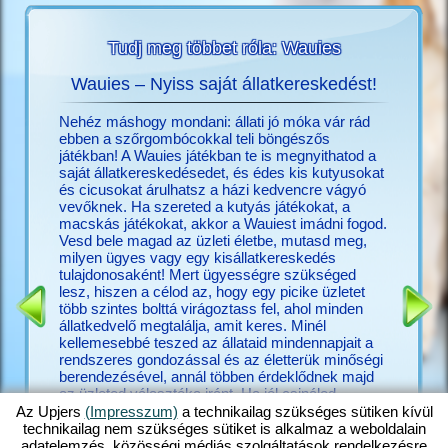
Tudj meg többet róla: Wauies
Wauies – Nyiss saját állatkereskedést!
O
ékról?
Nehéz máshogy mondani: állati jó móka vár rád
Megtalál
többet
ebben a szőrgombócokkal teli böngészős
Upjers-f
játékban! A Wauies játékban te is megnyithatod a
móka a
saját állatkereskedésedet, és édes kis kutyusokat
nincs Up
és cicusokat árulhatsz a házi kedvencre vágyó
(hu.upjer
vevőknek. Ha szereted a kutyás játékokat, a
pedig már
macskás játékokat, akkor a Wauiest imádni fogod.
játékaid
Vesd bele magad az üzleti életbe, mutasd meg,
Számtala
milyen ügyes vagy egy kisállatkereskedés
közelebb
tulajdonosaként! Mert ügyességre szükséged
játék, am
lesz, hiszen a célod az, hogy egy picike üzletet
játék, h
több szintes bolttá virágoztass fel, ahol minden
más, érd
állatkedvelő megtalálja, amit keres. Minél
az állat
kellemesebbé teszed az állataid mindennapjait a
nagyon sz
rendszeres gondozással és az életterük minőségi
animált 
berendezésével, annál többen érdeklődnek majd
igaziakr
az üzleted választéka iránt. Ha jól csinálod,
rendezhe
hatalmas tolongás lesz a boltodban. Ne sajnáld hát
legyen, é
Az Upjers
(Impresszum)
a technikailag szükséges sütiken kívül
az időt, tedd boldoggá a csivaváidat egy kis
új barát
technikailag nem szükséges sütiket is alkalmaz a weboldalain
játékkal, adj enni a labradoroknak, gondozd a
is fogha
adatelemzés, közösségi médiás szolgáltatások rendelkezésre