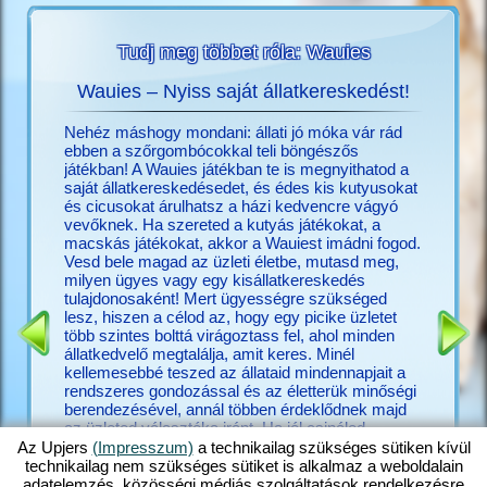
Tudj meg többet róla: Wauies
Wauies – Nyiss saját állatkereskedést!
O
ékról?
Nehéz máshogy mondani: állati jó móka vár rád
Megtalál
többet
ebben a szőrgombócokkal teli böngészős
Upjers-f
játékban! A Wauies játékban te is megnyithatod a
móka a
saját állatkereskedésedet, és édes kis kutyusokat
nincs Up
és cicusokat árulhatsz a házi kedvencre vágyó
(hu.upjer
vevőknek. Ha szereted a kutyás játékokat, a
pedig már
macskás játékokat, akkor a Wauiest imádni fogod.
játékaid
Vesd bele magad az üzleti életbe, mutasd meg,
Számtala
milyen ügyes vagy egy kisállatkereskedés
közelebb
tulajdonosaként! Mert ügyességre szükséged
játék, am
lesz, hiszen a célod az, hogy egy picike üzletet
játék, h
több szintes bolttá virágoztass fel, ahol minden
más, érd
állatkedvelő megtalálja, amit keres. Minél
az állat
kellemesebbé teszed az állataid mindennapjait a
nagyon sz
rendszeres gondozással és az életterük minőségi
animált 
berendezésével, annál többen érdeklődnek majd
igaziakr
az üzleted választéka iránt. Ha jól csinálod,
rendezhe
hatalmas tolongás lesz a boltodban. Ne sajnáld hát
legyen, é
Az Upjers
(Impresszum)
a technikailag szükséges sütiken kívül
az időt, tedd boldoggá a csivaváidat egy kis
új barát
technikailag nem szükséges sütiket is alkalmaz a weboldalain
játékkal, adj enni a labradoroknak, gondozd a
is fogha
adatelemzés, közösségi médiás szolgáltatások rendelkezésre