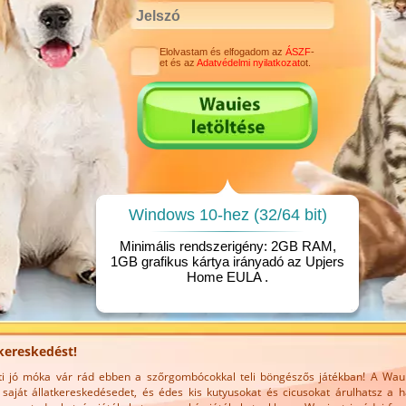
Elolvastam és elfogadom az
ÁSZF
-
et és az
Adatvédelmi nyilatkozat
ot.
Windows 10-hez (32/64 bit)
Minimális rendszerigény: 2GB RAM,
1GB grafikus kártya irányadó az Upjers
Home
EULA
.
tkereskedést!
i jó móka vár rád ebben a szőrgombócokkal teli böngészős játékban! A Wau
saját állatkereskedésedet, és édes kis kutyusokat és cicusokat árulhatsz a h