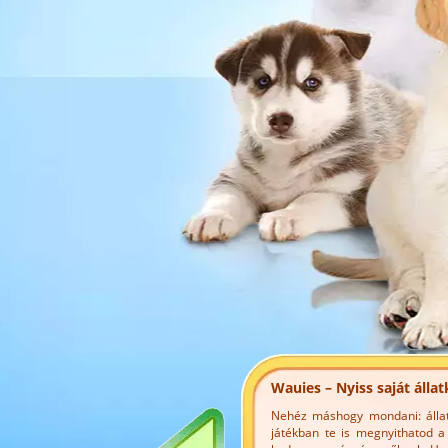
Wauies – Nyiss saját álla
Nehéz máshogy mondani: állat
játékban te is megnyithatod a 