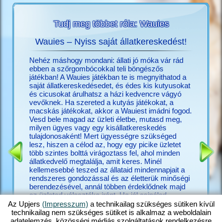
Tudj meg többet róla: Wauies
Wauies – Nyiss saját állatkereskedést!
O
ékról?
Nehéz máshogy mondani: állati jó móka vár rád
Megtalál
többet
ebben a szőrgombócokkal teli böngészős
Upjers-f
játékban! A Wauies játékban te is megnyithatod a
móka a
saját állatkereskedésedet, és édes kis kutyusokat
nincs Up
és cicusokat árulhatsz a házi kedvencre vágyó
(hu.upjer
vevőknek. Ha szereted a kutyás játékokat, a
pedig már
macskás játékokat, akkor a Wauiest imádni fogod.
játékaid
Vesd bele magad az üzleti életbe, mutasd meg,
Számtala
milyen ügyes vagy egy kisállatkereskedés
közelebb
tulajdonosaként! Mert ügyességre szükséged
játék, am
lesz, hiszen a célod az, hogy egy picike üzletet
játék, h
több szintes bolttá virágoztass fel, ahol minden
más, érd
állatkedvelő megtalálja, amit keres. Minél
az állat
kellemesebbé teszed az állataid mindennapjait a
nagyon sz
rendszeres gondozással és az életterük minőségi
animált 
berendezésével, annál többen érdeklődnek majd
igaziakr
az üzleted választéka iránt. Ha jól csinálod,
rendezhe
hatalmas tolongás lesz a boltodban. Ne sajnáld hát
legyen, é
Az Upjers
(Impresszum)
a technikailag szükséges sütiken kívül
az időt, tedd boldoggá a csivaváidat egy kis
új barát
technikailag nem szükséges sütiket is alkalmaz a weboldalain
játékkal, adj enni a labradoroknak, gondozd a
is fogha
adatelemzés, közösségi médiás szolgáltatások rendelkezésre