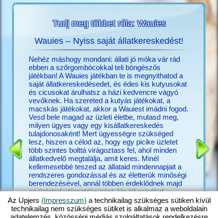
Tudj meg többet róla: Wauies
Wauies – Nyiss saját állatkereskedést!
O
ékról?
Nehéz máshogy mondani: állati jó móka vár rád
Megtalál
többet
ebben a szőrgombócokkal teli böngészős
Upjers-f
játékban! A Wauies játékban te is megnyithatod a
móka a
saját állatkereskedésedet, és édes kis kutyusokat
nincs Up
és cicusokat árulhatsz a házi kedvencre vágyó
(hu.upjer
vevőknek. Ha szereted a kutyás játékokat, a
pedig már
macskás játékokat, akkor a Wauiest imádni fogod.
játékaid
Vesd bele magad az üzleti életbe, mutasd meg,
Számtala
milyen ügyes vagy egy kisállatkereskedés
közelebb
tulajdonosaként! Mert ügyességre szükséged
játék, am
lesz, hiszen a célod az, hogy egy picike üzletet
játék, h
több szintes bolttá virágoztass fel, ahol minden
más, érd
állatkedvelő megtalálja, amit keres. Minél
az állat
kellemesebbé teszed az állataid mindennapjait a
nagyon sz
rendszeres gondozással és az életterük minőségi
animált 
berendezésével, annál többen érdeklődnek majd
igaziakr
az üzleted választéka iránt. Ha jól csinálod,
rendezhe
hatalmas tolongás lesz a boltodban. Ne sajnáld hát
legyen, é
Az Upjers
(Impresszum)
a technikailag szükséges sütiken kívül
az időt, tedd boldoggá a csivaváidat egy kis
új barát
technikailag nem szükséges sütiket is alkalmaz a weboldalain
játékkal, adj enni a labradoroknak, gondozd a
is fogha
adatelemzés, közösségi médiás szolgáltatások rendelkezésre