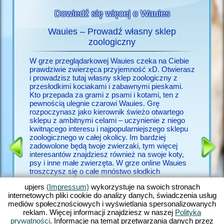
Dowiedź się więcej o Wauies
Wauies – Prowadź własny sklep
Gra
auies
zoologiczny
Kto ma o
zcze
zwierzęt
W grze przeglądarkowej Wauies czeka na Ciebie
upjers w
prawdziwie zwierzęca przyjemność xD. Otwierasz
założyć 
i prowadzisz tutaj własny sklep zoologiczny z
upjers.c
przesłodkimi kociakami i zabawnymi pieskami.
upjers i
Kto przepada za grami z psami i kotami, ten z
E ZE
zwierzęt
pewnością ulegnie czarowi Wauies. Grę
doskonał
rozpoczynasz jako kierownik świeżo otwartego
doskonał
sklepu z ambitnymi celami – uczynienie z niego
Wauies.
kwitnącego interesu i najpopularniejszego sklepu
szczegół
zoologicznego w całej okolicy. Im bardziej
oraz boga
zadowolone będą twoje zwierzaki, tym więcej
kotami, 
interesantów znajdziesz również na swoje koty,
zwierząt
psy i inne małe zwierzęta. W grze online Wauies
przyjaźn
troszczysz się o całe mnóstwo słodkich
Nasza no
zwierzaków. Opiekuj się ślicznymi szczeniakami
grup fan
upjers
(Impressum)
wykorzystuje na swoich stronach
chihuahua, przesłodkimi szczeniakami labradora
początku
internetowych pliki cookie do analizy danych, świadczenia usług
retrievera, niezdarnymi kociakami ragdoll i
kotów, p
mediów społecznościowych i wyświetlania spersonalizowanych
pluszowymi kociakami perskimi, by wymienić
znajdzie 
reklam. Więcej informacji znajdziesz w naszej
Polityka
choć kilka ras zwierząt domowych, które
nowych p
prywatności
. Informacje na temat przetwarzania danych przez
napotkasz w ramach rozwoju gry. Wauies łączy w