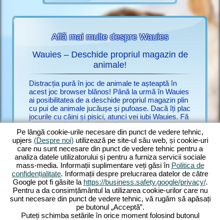
Află mai multe despre Wauies
Wauies – Deschide propriul magazin de
auies
animale!
Nu mai c
ălașe din
doar de u
Distracția pură în joc de animale te așteaptă în
ro.upjers
acest joc browser blănos! Până la urmă în Wauies
multe jo
ai posibilitatea de a deschide propriul magazin plin
combinați
cu pui de animale jucăușe și pufoase. Dacă îți plac
C
și pisici.
jocurile cu câini și pisici, atunci vei iubi Wauies. Fă
INE CU
numeroas
primul pas în lumea afacerilor, ca proprietar de un
impresion
Pe lângă cookie-urile necesare din punct de vedere tehnic,
modest magazin de animale. Ai ambiții mari: vrei
schimbă cu
upjers
(Despre noi)
utilizează pe site-ul său web, și cookie-uri
să transformi micul magazin într-o companie
experime
care nu sunt necesare din punct de vedere tehnic pentru a
renumită cu animale de casă. Cu cât sunt mai
Jocul est
analiza datele utilizatorului și pentru a furniza servicii sociale
fericite animalele, cu atât vin mai mulți clienți
fie un ju
mass-media. Informații suplimentare veți găsi în
Politica de
interesați de ele. Și ce multe rase există! Joacă cu
său joc o
confidențialitate
. Informații despre prelucrarea datelor de către
pui de chihuahua săltăreți, labradori înfometați,
Google pot fi găsite la
https://business.safety.google/privacy/
.
ragdolli, pufoși și hrănește pisici persane nobile –
Pentru a da consimțământul la utilizarea cookie-urilor care nu
doar să amintim câteva. Descoperă Wauies, un
sunt necesare din punct de vedere tehnic, vă rugăm să apăsați
joc browser impresionant cu elemente de joc cu
pe butonul „Acceptă”.
câini și pisici!
Puteți schimba setările în orice moment folosind butonul