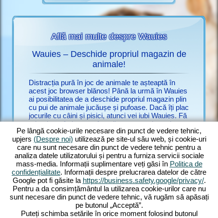
Află mai multe despre Wauies
Wauies – Deschide propriul magazin de
auies
animale!
Nu mai c
ălașe din
doar de u
Distracția pură în joc de animale te așteaptă în
ro.upjers
acest joc browser blănos! Până la urmă în Wauies
multe jo
ai posibilitatea de a deschide propriul magazin plin
combinați
cu pui de animale jucăușe și pufoase. Dacă îți plac
C
și pisici.
jocurile cu câini și pisici, atunci vei iubi Wauies. Fă
INE CU
numeroas
primul pas în lumea afacerilor, ca proprietar de un
impresion
Pe lângă cookie-urile necesare din punct de vedere tehnic,
modest magazin de animale. Ai ambiții mari: vrei
schimbă cu
upjers
(Despre noi)
utilizează pe site-ul său web, și cookie-uri
să transformi micul magazin într-o companie
experime
care nu sunt necesare din punct de vedere tehnic pentru a
renumită cu animale de casă. Cu cât sunt mai
Jocul est
analiza datele utilizatorului și pentru a furniza servicii sociale
fericite animalele, cu atât vin mai mulți clienți
fie un ju
mass-media. Informații suplimentare veți găsi în
Politica de
interesați de ele. Și ce multe rase există! Joacă cu
său joc o
confidențialitate
. Informații despre prelucrarea datelor de către
pui de chihuahua săltăreți, labradori înfometați,
Google pot fi găsite la
https://business.safety.google/privacy/
.
ragdolli, pufoși și hrănește pisici persane nobile –
Pentru a da consimțământul la utilizarea cookie-urilor care nu
doar să amintim câteva. Descoperă Wauies, un
sunt necesare din punct de vedere tehnic, vă rugăm să apăsați
joc browser impresionant cu elemente de joc cu
pe butonul „Acceptă”.
câini și pisici!
Puteți schimba setările în orice moment folosind butonul