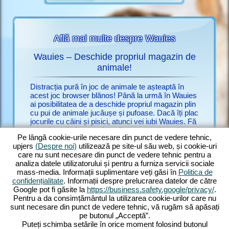
Află mai multe despre Wauies
Wauies – Deschide propriul magazin de
auies
animale!
Nu mai c
ălașe din
doar de u
Distracția pură în joc de animale te așteaptă în
ro.upjers
acest joc browser blănos! Până la urmă în Wauies
multe jo
ai posibilitatea de a deschide propriul magazin plin
combinați
cu pui de animale jucăușe și pufoase. Dacă îți plac
C
și pisici.
jocurile cu câini și pisici, atunci vei iubi Wauies. Fă
INE CU
numeroas
primul pas în lumea afacerilor, ca proprietar de un
impresion
Pe lângă cookie-urile necesare din punct de vedere tehnic,
modest magazin de animale. Ai ambiții mari: vrei
schimbă cu
upjers
(Despre noi)
utilizează pe site-ul său web, și cookie-uri
să transformi micul magazin într-o companie
experime
care nu sunt necesare din punct de vedere tehnic pentru a
renumită cu animale de casă. Cu cât sunt mai
Jocul est
analiza datele utilizatorului și pentru a furniza servicii sociale
fericite animalele, cu atât vin mai mulți clienți
fie un ju
mass-media. Informații suplimentare veți găsi în
Politica de
interesați de ele. Și ce multe rase există! Joacă cu
său joc o
confidențialitate
. Informații despre prelucrarea datelor de către
pui de chihuahua săltăreți, labradori înfometați,
Google pot fi găsite la
https://business.safety.google/privacy/
.
ragdolli, pufoși și hrănește pisici persane nobile –
Pentru a da consimțământul la utilizarea cookie-urilor care nu
doar să amintim câteva. Descoperă Wauies, un
sunt necesare din punct de vedere tehnic, vă rugăm să apăsați
joc browser impresionant cu elemente de joc cu
pe butonul „Acceptă”.
câini și pisici!
Puteți schimba setările în orice moment folosind butonul