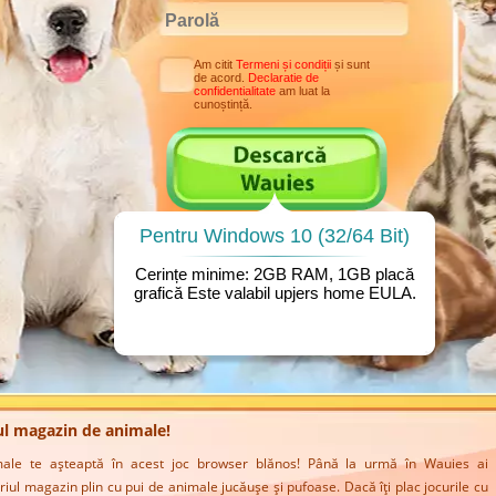
Am citit
Termeni și condiții
și sunt
de acord.
Declaratie de
confidentialitate
am luat la
cunoștință.
Pentru Windows 10 (32/64 Bit)
Cerințe minime: 2GB RAM, 1GB placă
grafică Este valabil upjers home
EULA
.
ul magazin de animale!
imale te așteaptă în acest joc browser blănos! Până la urmă în Wauies ai
riul magazin plin cu pui de animale jucăușe și pufoase. Dacă îți plac jocurile cu