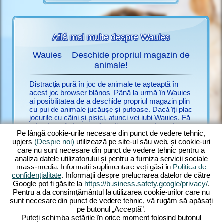
Află mai multe despre Wauies
Wauies – Deschide propriul magazin de
auies
animale!
Nu mai c
ălașe din
doar de u
Distracția pură în joc de animale te așteaptă în
ro.upjers
acest joc browser blănos! Până la urmă în Wauies
multe jo
ai posibilitatea de a deschide propriul magazin plin
combinați
cu pui de animale jucăușe și pufoase. Dacă îți plac
C
și pisici.
jocurile cu câini și pisici, atunci vei iubi Wauies. Fă
INE CU
numeroas
primul pas în lumea afacerilor, ca proprietar de un
impresion
Pe lângă cookie-urile necesare din punct de vedere tehnic,
modest magazin de animale. Ai ambiții mari: vrei
schimbă cu
upjers
(Despre noi)
utilizează pe site-ul său web, și cookie-uri
să transformi micul magazin într-o companie
experime
care nu sunt necesare din punct de vedere tehnic pentru a
renumită cu animale de casă. Cu cât sunt mai
Jocul est
analiza datele utilizatorului și pentru a furniza servicii sociale
fericite animalele, cu atât vin mai mulți clienți
fie un ju
mass-media. Informații suplimentare veți găsi în
Politica de
interesați de ele. Și ce multe rase există! Joacă cu
său joc o
confidențialitate
. Informații despre prelucrarea datelor de către
pui de chihuahua săltăreți, labradori înfometați,
Google pot fi găsite la
https://business.safety.google/privacy/
.
ragdolli, pufoși și hrănește pisici persane nobile –
Pentru a da consimțământul la utilizarea cookie-urilor care nu
doar să amintim câteva. Descoperă Wauies, un
sunt necesare din punct de vedere tehnic, vă rugăm să apăsați
joc browser impresionant cu elemente de joc cu
pe butonul „Acceptă”.
câini și pisici!
Puteți schimba setările în orice moment folosind butonul