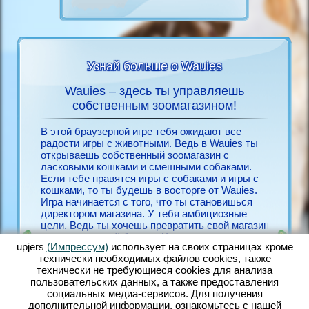
Узнай больше о Wauies
Wauies – здесь ты управляешь
Игра
ies
собственным зоомагазином!
Если ты
всё о
бесплат
В этой браузерной игре тебя ожидают все
необход
радости игры с животными. Ведь в Wauies ты
Для его
открываешь собственный зоомагазин с
ЙН
несколь
ласковыми кошками и смешными собаками.
Зарегис
Если тебе нравятся игры с собаками и игры с
ЫМИ
себя ра
кошками, то ты будешь в восторге от Wauies.
Окунись
Игра начинается с того, что ты становишься
игры с 
директором магазина. У тебя амбициозные
игровой
цели. Ведь ты хочешь превратить свой магазин
браузер
в процветающий бизнес. Чем счастливее твои
выполне
upjers
(Импрессум)
использует на своих страницах кроме
животные, тем лучше они себя чувствуют и
смешной
технически необходимых файлов сookies, также
тем быстрее ты найдёшь клиентов, которые
количес
технически не требующиеся cookies для анализа
захотят купить твоих собак и кошек. В Wauies
собакам
пользовательских данных, а также предоставления
ты заботишься о большом количестве милых
другими
социальных медиа-сервисов. Для получения
животных. Ухаживай за хорошенькими
дружбу 
дополнительной информации, ознакомьтесь с нашей
щенками чихуахуа, милыми щенками