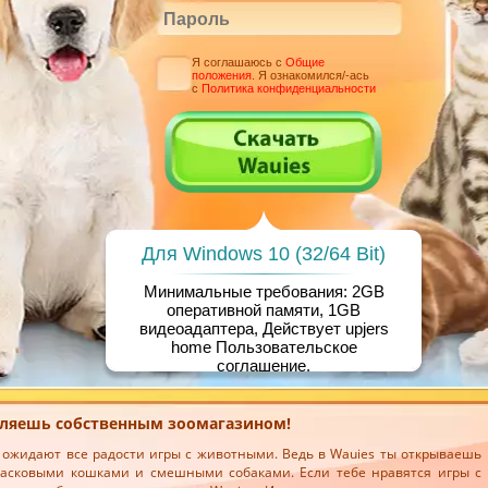
Я соглашаюсь с
Общие
положения
. Я ознакомился/-ась
с
Политика конфиденциальности
Для Windows 10 (32/64 Bit)
Минимальные требования: 2GB
оперативной памяти, 1GB
видеоадаптера, Действует upjers
home
Пользовательское
соглашение
.
авляешь собственным зоомагазином!
я ожидают все радости игры с животными. Ведь в Wauies ты открываешь
ласковыми кошками и смешными собаками. Если тебе нравятся игры с