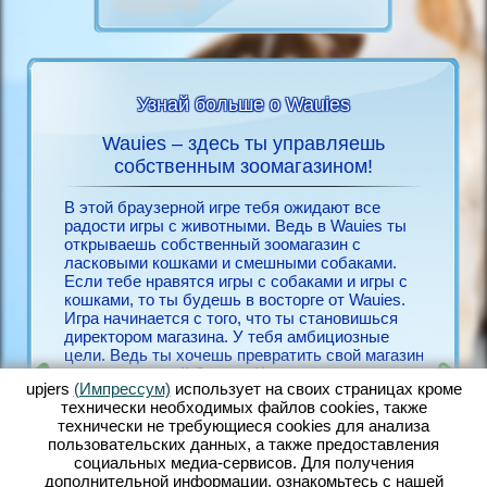
Узнай больше о Wauies
Wauies – здесь ты управляешь
Игра
ies
собственным зоомагазином!
Если ты
всё о
бесплат
В этой браузерной игре тебя ожидают все
необход
радости игры с животными. Ведь в Wauies ты
Для его
открываешь собственный зоомагазин с
ЙН
несколь
ласковыми кошками и смешными собаками.
Зарегис
Если тебе нравятся игры с собаками и игры с
ЫМИ
себя ра
кошками, то ты будешь в восторге от Wauies.
Окунись
Игра начинается с того, что ты становишься
игры с 
директором магазина. У тебя амбициозные
игровой
цели. Ведь ты хочешь превратить свой магазин
браузер
в процветающий бизнес. Чем счастливее твои
выполне
upjers
(Импрессум)
использует на своих страницах кроме
животные, тем лучше они себя чувствуют и
смешной
технически необходимых файлов сookies, также
тем быстрее ты найдёшь клиентов, которые
количес
технически не требующиеся cookies для анализа
захотят купить твоих собак и кошек. В Wauies
собакам
пользовательских данных, а также предоставления
ты заботишься о большом количестве милых
другими
социальных медиа-сервисов. Для получения
животных. Ухаживай за хорошенькими
дружбу 
дополнительной информации, ознакомьтесь с нашей
щенками чихуахуа, милыми щенками