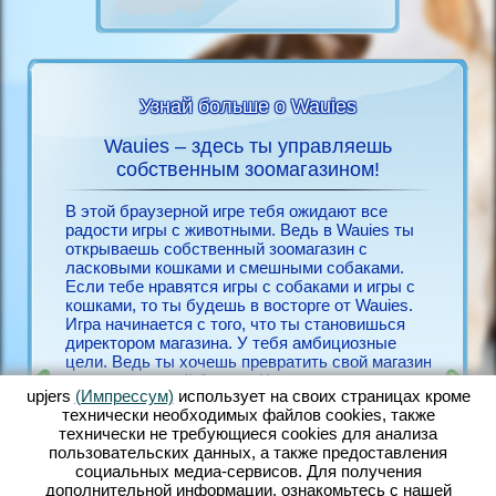
Узнай больше о Wauies
Wauies – здесь ты управляешь
Игра
ies
собственным зоомагазином!
Если ты
всё о
бесплат
В этой браузерной игре тебя ожидают все
необход
радости игры с животными. Ведь в Wauies ты
Для его
открываешь собственный зоомагазин с
ЙН
несколь
ласковыми кошками и смешными собаками.
Зарегис
Если тебе нравятся игры с собаками и игры с
ЫМИ
себя ра
кошками, то ты будешь в восторге от Wauies.
Окунись
Игра начинается с того, что ты становишься
игры с 
директором магазина. У тебя амбициозные
игровой
цели. Ведь ты хочешь превратить свой магазин
браузер
в процветающий бизнес. Чем счастливее твои
выполне
upjers
(Импрессум)
использует на своих страницах кроме
животные, тем лучше они себя чувствуют и
смешной
технически необходимых файлов сookies, также
тем быстрее ты найдёшь клиентов, которые
количес
технически не требующиеся cookies для анализа
захотят купить твоих собак и кошек. В Wauies
собакам
пользовательских данных, а также предоставления
ты заботишься о большом количестве милых
другими
социальных медиа-сервисов. Для получения
животных. Ухаживай за хорошенькими
дружбу 
дополнительной информации, ознакомьтесь с нашей
щенками чихуахуа, милыми щенками