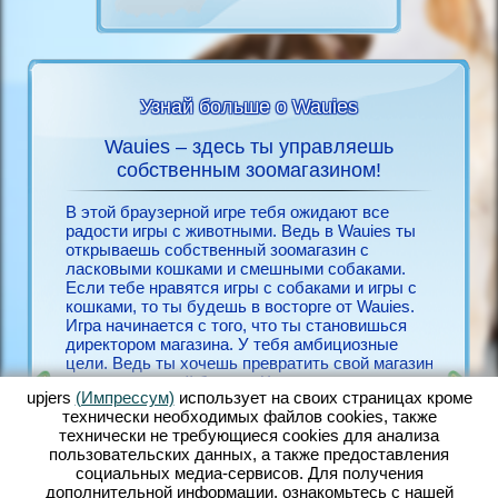
Узнай больше о Wauies
Wauies – здесь ты управляешь
Игра
ies
собственным зоомагазином!
Если ты
всё о
бесплат
В этой браузерной игре тебя ожидают все
необход
радости игры с животными. Ведь в Wauies ты
Для его
открываешь собственный зоомагазин с
ЙН
несколь
ласковыми кошками и смешными собаками.
Зарегис
Если тебе нравятся игры с собаками и игры с
ЫМИ
себя ра
кошками, то ты будешь в восторге от Wauies.
Окунись
Игра начинается с того, что ты становишься
игры с 
директором магазина. У тебя амбициозные
игровой
цели. Ведь ты хочешь превратить свой магазин
браузер
в процветающий бизнес. Чем счастливее твои
выполне
upjers
(Импрессум)
использует на своих страницах кроме
животные, тем лучше они себя чувствуют и
смешной
технически необходимых файлов сookies, также
тем быстрее ты найдёшь клиентов, которые
количес
технически не требующиеся cookies для анализа
захотят купить твоих собак и кошек. В Wauies
собакам
пользовательских данных, а также предоставления
ты заботишься о большом количестве милых
другими
социальных медиа-сервисов. Для получения
животных. Ухаживай за хорошенькими
дружбу 
дополнительной информации, ознакомьтесь с нашей
щенками чихуахуа, милыми щенками