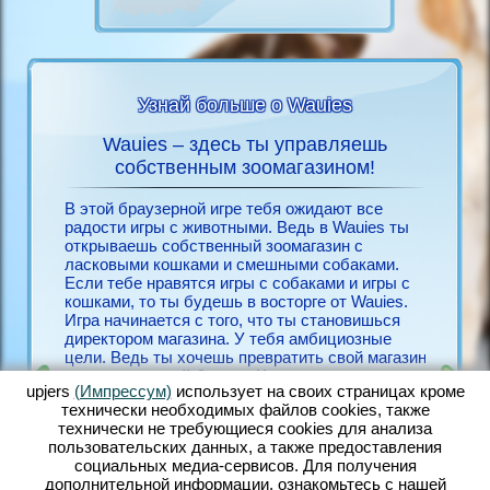
Узнай больше о Wauies
Wauies – здесь ты управляешь
Игра
ies
собственным зоомагазином!
Если ты
всё о
бесплат
В этой браузерной игре тебя ожидают все
необход
радости игры с животными. Ведь в Wauies ты
Для его
открываешь собственный зоомагазин с
ЙН
несколь
ласковыми кошками и смешными собаками.
Зарегис
Если тебе нравятся игры с собаками и игры с
ЫМИ
себя ра
кошками, то ты будешь в восторге от Wauies.
Окунись
Игра начинается с того, что ты становишься
игры с 
директором магазина. У тебя амбициозные
игровой
цели. Ведь ты хочешь превратить свой магазин
браузер
в процветающий бизнес. Чем счастливее твои
выполне
upjers
(Импрессум)
использует на своих страницах кроме
животные, тем лучше они себя чувствуют и
смешной
технически необходимых файлов сookies, также
тем быстрее ты найдёшь клиентов, которые
количес
технически не требующиеся cookies для анализа
захотят купить твоих собак и кошек. В Wauies
собакам
пользовательских данных, а также предоставления
ты заботишься о большом количестве милых
другими
социальных медиа-сервисов. Для получения
животных. Ухаживай за хорошенькими
дружбу 
дополнительной информации, ознакомьтесь с нашей
щенками чихуахуа, милыми щенками