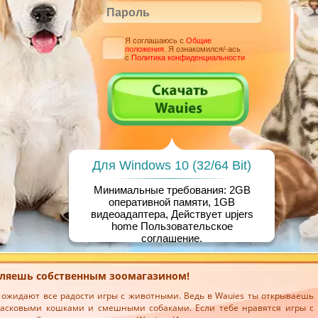
Я соглашаюсь с
Общие
положения
. Я ознакомился/-ась
с
Политика конфиденциальности
Для Windows 10 (32/64 Bit)
Минимальные требования: 2GB
оперативной памяти, 1GB
видеоадаптера, Действует upjers
home
Пользовательское
соглашение
.
авляешь собственным зоомагазином!
я ожидают все радости игры с животными. Ведь в Wauies ты открываешь
ласковыми кошками и смешными собаками. Если тебе нравятся игры с